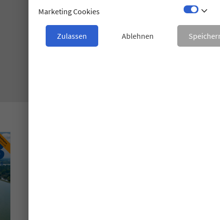
stat_minus_1
Marketing Cookies
Zulassen
Ablehnen
Speicher